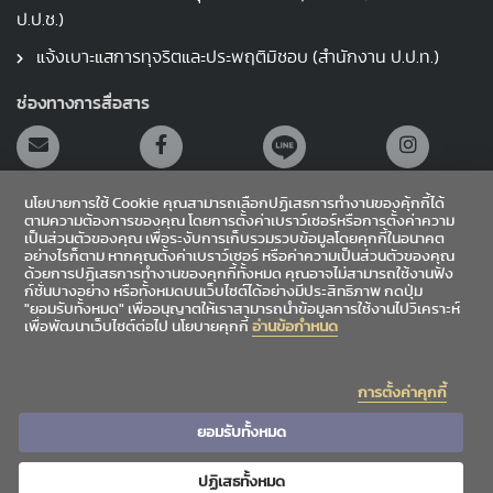
ป.ป.ช.)
แจ้งเบาะแสการทุจริตและประพฤติมิชอบ (สำนักงาน ป.ป.ท.)
ช่องทางการสื่อสาร
นโยบายการใช้ Cookie คุณสามารถเลือกปฏิเสธการทำงานของคุ้กกี้ได้
ตามความต้องการของคุณ โดยการตั้งค่าเบราว์เซอร์หรือการตั้งค่าความ
เป็นส่วนตัวของคุณ เพื่อระงับการเก็บรวมรวบข้อมูลโดยคุกกี้ในอนาคต
อย่างไรก็ตาม หากคุณตั้งค่าเบราว์เซอร์ หรือค่าความเป็นส่วนตัวของคุณ
สายตรงผู้อำนวยการ
ด้วยการปฎิเสธการทำงานของคุกกี้ทั้งหมด คุณอาจไม่สามารถใช้งานฟัง
ก์ชั่นบางอย่าง หรือทั้งหมดบนเว็บไซต์ได้อย่างมีประสิทธิภาพ กดปุ่ม
"ยอมรับทั้งหมด" เพื่ออนุญาตให้เราสามารถนำข้อมูลการใช้งานไปวิเคราะห์
เข้าสู่ระบบ
เพื่อพัฒนาเว็บไซต์ต่อไป นโยบายคุกกี้
อ่านข้อกำหนด
Sitemap
การตั้งค่าคุกกี้
|
|
ข้อเสนอแนะ
สถิติผู้เข้าชม
4,864,610
ยอมรับทั้งหมด
ปฏิเสธทั้งหมด
Copyright©2026 Chiang Mai University Library. All rights reserved