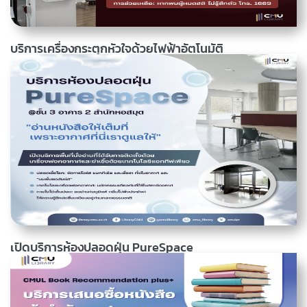
บริการเครื่องกระตุกหัวใจด้วยไฟฟ้าอัตโนมัติ
สำนักหอสมุดติดตั้งจุดบริการเครื่องกระตุกหัวใจด้วยไฟฟ้าอัตโนมัติ หรือ
เออีดี (Automatic External Defibrillator : AED) ณ บริเวณชั้น 1 อาคาร
(หน้าห้อง True LAB@CMU) สำนักหอสมุด เพื่อช่วยชีวิตผู้ป่วยภาวะหัวใจ
หยุดเต้นเฉียบพลันขั้นตอนการช่วยชีวิต (CPR และ การใช้งาน: เพียงเปิด
เครื่องแล้วทำตามเสียงแนะนำ ขั้นตอนการใช้เครื่อง AED: เปิดเครื่อง > แปะ
อ่านเพิ่มเติม
09 มีนาคม 2569, 09.50 น.
แผ่นนำไฟฟ้า วิเคราะห์หัวใจ กดปุ่มช็อก (ถ้าเครื่องสั่ง)...
เปิดบริการห้องปลอดฝุ่น PureSpace
สำนักหอสมุดเปิดบริการห้องปลอดฝุ่น PureSpace ณ ชั้น 3 อาคาร 2 สำนัก
หอสมุด พื้นที่นั่งอ่านที่ได้รับการติดตั้งด้วยครื่องฟอกอากาศและฆ่าเชื้อด้วย
เทคโนโลยีแอคทีฟเพียว คุณสมบัติ ปลอดเชื้อโรค: จัดการไวรัส แบคทีเรีย