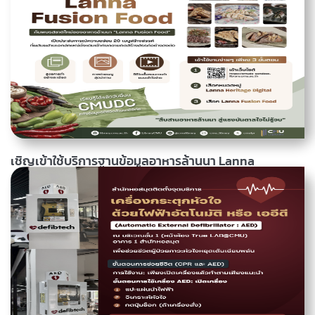
เชิญเข้าใช้บริการฐานข้อมูลอาหารล้านนา Lanna
Fusion Food
ค้นพบรสชาติใหม่ของอาหารล้านนา "Lanna Fusion Food" เปิด
ประสบการณ์ความอร่อย 20 เมนูสร้างสรรค์ ที่ผสมผสานเอกลักษณ์ดั้งเดิม
เข้ากับความคิดสร้างสรรค์อย่างลงตัว สูตรการทำอย่างละเอียด ภาพถ่าย
เมนูสุดน่าทาน วิดีโอขั้นตอนการทำแบบเข้าใจง่าย เรียนรู้ได้แล้ววันนี้ บนคลัง
ข้อมูลวิถีชีวิตล้านนาดิจิทัล (CMUDC) เข้าใช้งานง่ายๆ เพียง 3 ขั้นตอน 1. เข้า
อ่านเพิ่มเติม
27 กรกฎาคม 2569, 09.42 น.
เว็บไซต์ https://cmudc-sandbox.library.cmu.ac.th 2. เลือกหมวดหมู่...