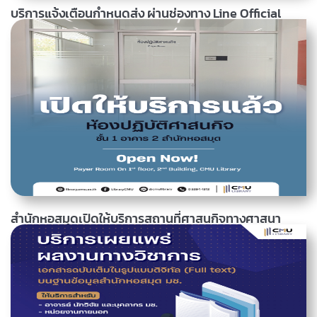
บริการแจ้งเตือนกำหนดส่ง ผ่านช่องทาง Line Official
สำนักหอสมุดให้บริการช่องทางการแจ้งเตือนวันใกล้ครบกำหนดคืน
ทรัพยากร ผ่านช่องทาง Line Official ขั้นตอนการสมัคร แจ้งเตือนผ่าน
LINE 1. "เพิ่มเพื่อน" กับสำนักหอสมุด @cmulibrary2. เลือกเมนู "แจ้งเตือน
กำหนดคืนหนังสือ"3. ยืนยันตัวตนผ่าน CMU Account4. กรอกบาร์โค้ด
สมาชิกห้องสมุด (หากไม่ทราบ โปรดติดต่อเจ้าหน้าที่เพื่อสอบถามข้อมูล
หรือตรวจสอบจากด้วยตนเองจาก แอปพลิเคชัน Mobile เลือก เมนู
อ่านเพิ่มเติม
04 กรกฎาคม 2567, 14.19 น.
Library Services...
สำนักหอสมุดเปิดให้บริการสถานที่ศาสนกิจทางศาสนา
สำนักหอสมุดเปิดให้บริการสถานที่ศาสนกิจทางศาสนา สำหรับนักศึกษาและ
บุคลากร มหาวิทยาลัยเชียงใหม่ เข้าปฏิบัติศาสนกิจทางศาสนา ณ ห้อง
อ่านเพิ่มเติม
28 มิถุนายน 2567, 11.07 น.
ปฏิบัติศาสนกิจ ชั้น 1 อาคาร 2 สำนักหอสมุด