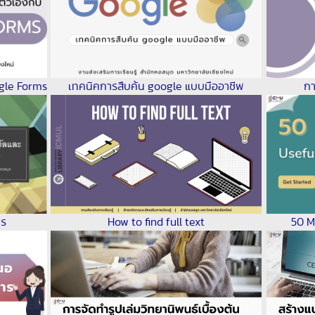
ogle Forms
เทคนิคการสืบค้น google แบบมืออาชีพ
กา
าร
50 M
How to find full text