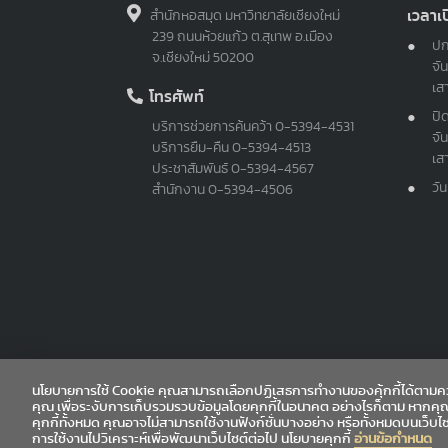
เวลาเ
สำนักหอสมุด มหาวิทยาลัยเชียงใหม่
239 ถนนห้วยแก้ว ต.สุเทพ อ.เมือง
ปก
จ.เชียงใหม่ 50200
จัน
เส
โทรศัพท์
ปิ
บริการช่วยการค้นคว้า
0-5394-4531
จัน
บริการยืม-คืน
0-5394-4513
เส
ประชาสัมพันธ์
0-5394-4567
วั
สำนักงาน
0-5394-4506
Sitemap
นโยบายการใช้ Cookie คุณสามารถเลือกปฏิเสธการทำงานของคุ้กกี้ได้ตามคว
คุณ เพื่อระงับการเก็บรวมรวบข้อมูลโดยคุกกี้ในอนาคต อย่างไรก็ตาม หากคุ
คุกกี้ทั้งหมด คุณอาจไม่สามารถใช้งานฟังก์ชั่นบางอย่าง หรือทั้งหมดบนเว็บไ
การใช้งานไปวิเคราะห์เพื่อพัฒนาเว็บไซต์ต่อไป นโยบายคุกกี้
อ่านข้อกำหนด