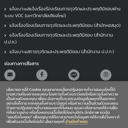
แจ้งเบาะแสแจ้งเรื่องร้องเรียนการทุจริตและประพฤติมิชอบผ่าน
ระบบ VOC (มหาวิทยาลัยเชียงใหม่)
แจ้งเรื่องร้องเรียนการทุจริตและประพฤติมิชอบ (สำนักหอสมุด)
แจ้งเรื่องร้องเรียนการทุจริตและประพฤติมิชอบ (สำนักงาน
ป.ป.ช.)
แจ้งเบาะแสการทุจริตและประพฤติมิชอบ (สำนักงาน ป.ป.ท.)
ช่องทางการสื่อสาร
นโยบายการใช้ Cookie คุณสามารถเลือกปฏิเสธการทำงานของคุ้กกี้ได้
ตามความต้องการของคุณ โดยการตั้งค่าเบราว์เซอร์หรือการตั้งค่าความ
เป็นส่วนตัวของคุณ เพื่อระงับการเก็บรวมรวบข้อมูลโดยคุกกี้ในอนาคต
อย่างไรก็ตาม หากคุณตั้งค่าเบราว์เซอร์ หรือค่าความเป็นส่วนตัวของคุณ
สายตรงผู้อำนวยการ
ด้วยการปฎิเสธการทำงานของคุกกี้ทั้งหมด คุณอาจไม่สามารถใช้งานฟัง
ก์ชั่นบางอย่าง หรือทั้งหมดบนเว็บไซต์ได้อย่างมีประสิทธิภาพ กดปุ่ม
"ยอมรับทั้งหมด" เพื่ออนุญาตให้เราสามารถนำข้อมูลการใช้งานไปวิเคราะห์
เข้าสู่ระบบ
เพื่อพัฒนาเว็บไซต์ต่อไป นโยบายคุกกี้
อ่านข้อกำหนด