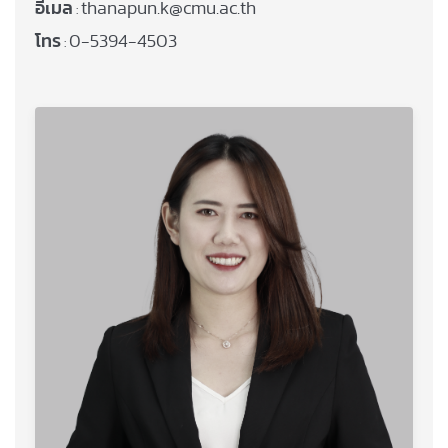
อีเมล
thanapun.k@cmu.ac.th
:
โทร
0-5394-4503
: