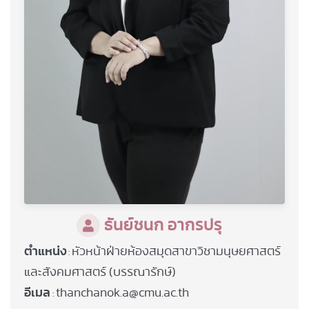
ธันย์ชนก อากรปรุ
ตำแหน่ง
หัวหน้าฝ่ายห้องสมุดสาขาวิชามนุษยศาสตร์
:
และสังคมศาสตร์ (บรรณารักษ์)
อีเมล
thanchanok.a@cmu.ac.th
: