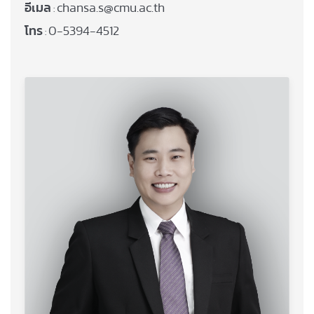
อีเมล
chansa.s@cmu.ac.th
:
โทร
0-5394-4512
: