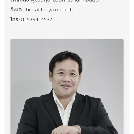
:
อีเมล
thitirat.tan@cmu.ac.th
:
โทร
0-5394-4532
: