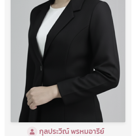
กุลประวีณ์ พรหมอารีย์