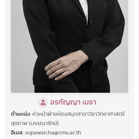
อรกัญญา เมธา
ตำแหน่ง
หัวหน้าฝ่ายห้องสมุดสาขาวิชาวิทยาศาสตร์
:
สุขภาพ (บรรณารักษ์)
อีเมล
supawan.ha@cmu.ac.th
: