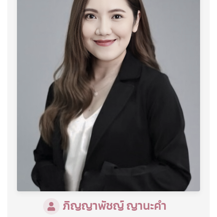
ภิญญาพัชญ์ ญานะคำ