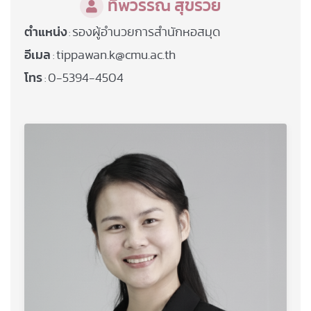
ทิพวรรณ สุขรวย
ตำแหน่ง
รองผู้อำนวยการสำนักหอสมุด
:
อีเมล
tippawan.k@cmu.ac.th
:
โทร
0-5394-4504
: