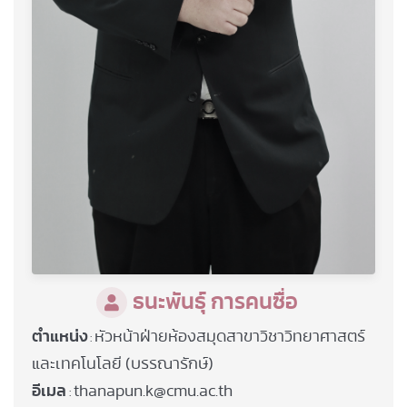
ธนะพันธุ์ การคนซื่อ
ตำแหน่ง
หัวหน้าฝ่ายห้องสมุดสาขาวิชาวิทยาศาสตร์
:
และเทคโนโลยี (บรรณารักษ์)
อีเมล
thanapun.k@cmu.ac.th
: