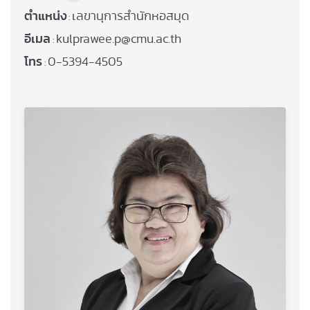
ตำแหน่ง
เลขานุการสำนักหอสมุด
:
อีเมล
kulprawee.p@cmu.ac.th
:
โทร
0-5394-4505
: