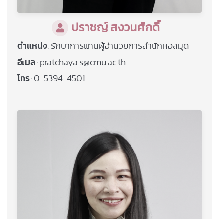
ปราชญ์ สงวนศักดิ์
ตำแหน่ง
รักษาการแทนผู้อำนวยการสำนักหอสมุด
:
อีเมล
pratchaya.s@cmu.ac.th
:
โทร
0-5394-4501
: