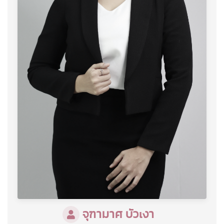
จุฑามาศ บัวเงา