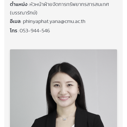
ตำแหน่ง
หัวหน้าฝ่ายจัดการทรัพยากรสารสนเทศ
:
(บรรณารักษ์)
อีเมล
phinyaphat.yana@cmu.ac.th
:
โทร
053-944-546
: