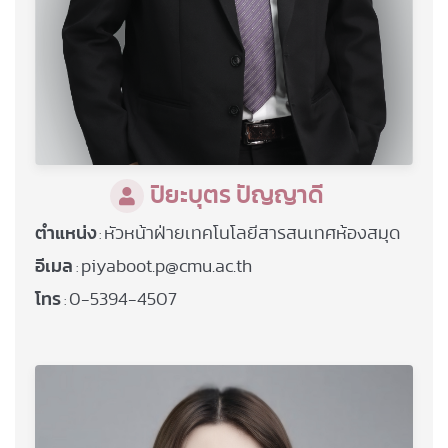
ปิยะบุตร ปัญญาดี
ตำแหน่ง
หัวหน้าฝ่ายเทคโนโลยีสารสนเทศห้องสมุด
:
อีเมล
piyaboot.p@cmu.ac.th
:
โทร
0-5394-4507
: