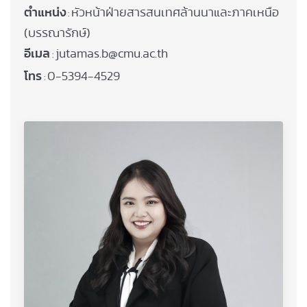
ตำแหน่ง
หัวหน้าฝ่ายสารสนเทศล้านนาและภาคเหนือ
:
(บรรณารักษ์)
อีเมล
jutamas.b@cmu.ac.th
:
โทร
0-5394-4529
: