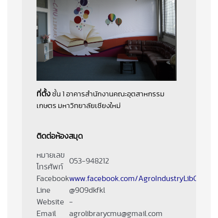
ที่ตั้ง
 ชั้น 1 อาคารสำนักงานคณะอุตสาหกรรม
เกษตร มหาวิทยาลัยเชียงใหม่
ติดต่อห้องสมุด
หมายเลข
053-948212
โทรศัพท์
Facebook
www.facebook.com/AgroIndustryLibCMU
Line
@909dkfkl
Website
-
Email
agrolibrarycmu@gmail.com