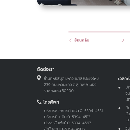
ย้อนกลับ
3
ติดต่อเรา
เวลาเ
สำนักหอสมุด มหาวิทยาลัยเชียงใหม่
239 ถนนห้วยแก้ว ต.สุเทพ อ.เมือง
ปก
จ.เชียงใหม่ 50200
จัน
เส
โทรศัพท์
ปิ
บริการช่วยการค้นคว้า
0-5394-4531
จัน
บริการยืม-คืน
0-5394-4513
เส
ประชาสัมพันธ์
0-5394-4567
วั
สำนักงาน
0-5394-4506