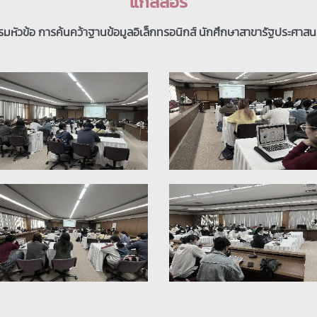
แกลลอรี่
มหัวข้อ การค้นคว้าฐานข้อมูลอิเล็กทรอนิกส์ นักศึกษาสาขารัฐประศาส