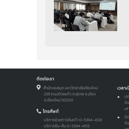
ติดต่อเรา
เวลาเ
สำนักหอสมุด มหาวิทยาลัยเชียงใหม่
239 ถนนห้วยแก้ว ต.สุเทพ อ.เมือง
ปก
จ.เชียงใหม่ 50200
จัน
เส
โทรศัพท์
ปิ
บริการช่วยการค้นคว้า
0-5394-4531
จัน
บริการยืม-คืน
0-5394-4513