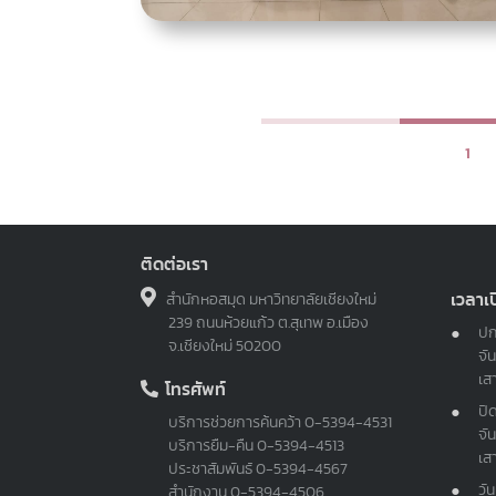
1
ติดต่อเรา
เวลาเ
สำนักหอสมุด มหาวิทยาลัยเชียงใหม่
239 ถนนห้วยแก้ว ต.สุเทพ อ.เมือง
ปก
จ.เชียงใหม่ 50200
จัน
เส
โทรศัพท์
ปิ
บริการช่วยการค้นคว้า
0-5394-4531
จัน
บริการยืม-คืน
0-5394-4513
เส
ประชาสัมพันธ์
0-5394-4567
วั
สำนักงาน
0-5394-4506