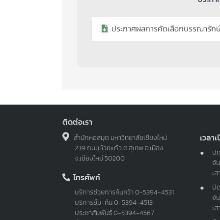
ประกาศผลการคัดเลือกบรรณารักษ
ติดต่อเรา
เวลาเ
สำนักหอสมุด มหาวิทยาลัยเชียงใหม่
239 ถนนห้วยแก้ว ต.สุเทพ อ.เมือง
ปก
จ.เชียงใหม่ 50200
จัน
เส
โทรศัพท์
ปิ
บริการช่วยการค้นคว้า
0-5394-4531
จัน
บริการยืม-คืน
0-5394-4513
เส
ประชาสัมพันธ์
0-5394-4567