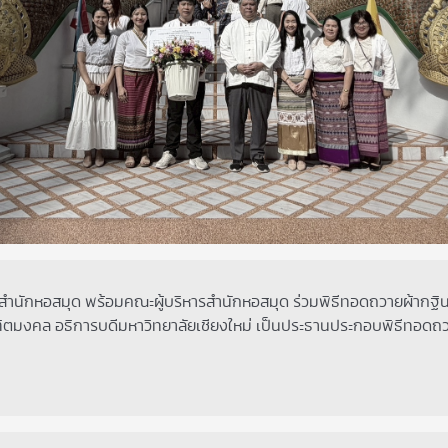
ักหอสมุด พร้อมคณะผู้บริหารสำนักหอสมุด ร่วมพิธีทอดถวายผ้ากฐินมห
ณฑิตมงคล อธิการบดีมหาวิทยาลัยเชียงใหม่ เป็นประธานประกอบพิธีทอดถว