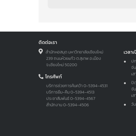
ติดต่อเรา
เวลาเ
สำนักหอสมุด มหาวิทยาลัยเชียงใหม่
239 ถนนห้วยแก้ว ต.สุเทพ อ.เมือง
ปก
จ.เชียงใหม่ 50200
จัน
เส
โทรศัพท์
ปิ
บริการช่วยการค้นคว้า
0-5394-4531
จัน
บริการยืม-คืน
0-5394-4513
เส
ประชาสัมพันธ์
0-5394-4567
วั
สำนักงาน
0-5394-4506