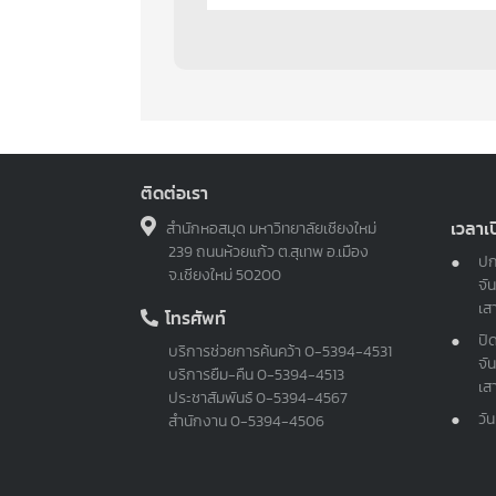
ติดต่อเรา
เวลาเ
สำนักหอสมุด มหาวิทยาลัยเชียงใหม่
239 ถนนห้วยแก้ว ต.สุเทพ อ.เมือง
ปก
จ.เชียงใหม่ 50200
จัน
เส
โทรศัพท์
ปิ
บริการช่วยการค้นคว้า
0-5394-4531
จัน
บริการยืม-คืน
0-5394-4513
เส
ประชาสัมพันธ์
0-5394-4567
วั
สำนักงาน
0-5394-4506