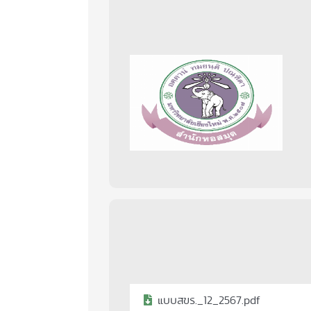
แบบสขร._12_2567.pdf