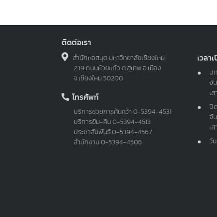
ติดต่อเรา
เวลาเ
สำนักหอสมุด มหาวิทยาลัยเชียงใหม่
239 ถนนห้วยแก้ว ต.สุเทพ อ.เมือง
ปก
จ.เชียงใหม่ 50200
จัน
เส
โทรศัพท์
ปิ
บริการช่วยการค้นคว้า
0-5394-4531
จัน
บริการยืม-คืน
0-5394-4513
เส
ประชาสัมพันธ์
0-5394-4567
วั
สำนักงาน
0-5394-4506