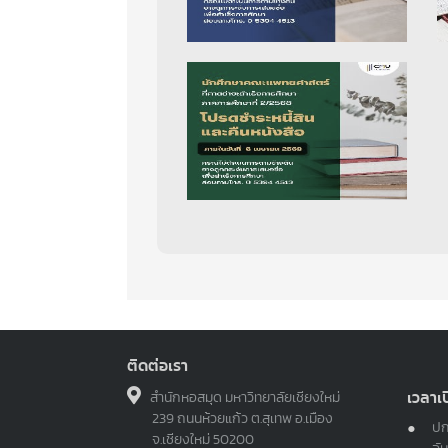
ติดต่อเรา
เวลาเ
สำนักหอสมุด มหาวิทยาลัยเชียงใหม่
239 ถนนห้วยแก้ว ต.สุเทพ อ.เมือง
ปก
จ.เชียงใหม่ 50200