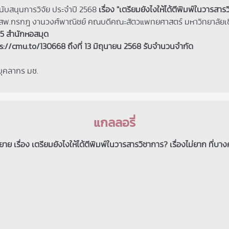
บสนุนการวิจัย ประจำปี 2568
เรื่อง "เตรียมยังไงให้ได้ตีพิมพ์ในวารสา
 น.สพ.กรกฎ งานวงศ์พาณิชย์ คณบดีคณะสัตวแพทยศาสตร์ มหาวิทยาลัยเ
น 5 สำนักหอสมุด
ps://cmu.to/130668
ถึงที่ 13 มิถุนายน 2568 รับจำนวนจำกัด
บุคลากร มช.
แกลลอรี่
ย เรื่อง เตรียมยังไงให้ได้ตีพิมพ์ในวารสารวิชาการ? เรื่องไม่ยาก ที่